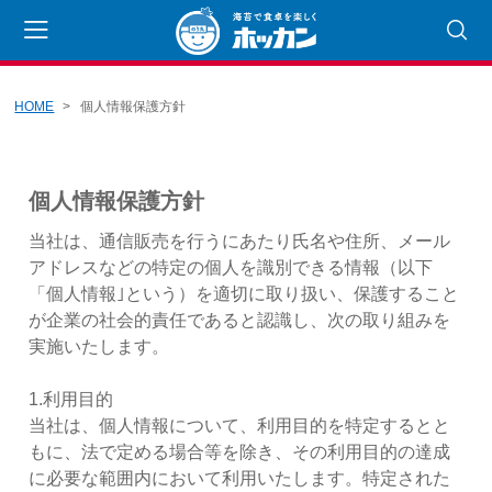
HOME
個人情報保護方針
会員登録
マイページ
カート
CATEGORY
個人情報保護方針
のり丸くん
当社は、通信販売を行うにあたり氏名や住所、メール
アドレスなどの特定の個人を識別できる情報（以下
海苔
「個人情報｣という）を適切に取り扱い、保護すること
焼きのり
が企業の社会的責任であると認識し、次の取り組みを
実施いたします。
その他
乾物
1.利用目的
当社は、個人情報について、利用目的を特定するとと
海産乾物
もに、法で定める場合等を除き、その利用目的の達成
農産乾物
に必要な範囲内において利用いたします。特定された