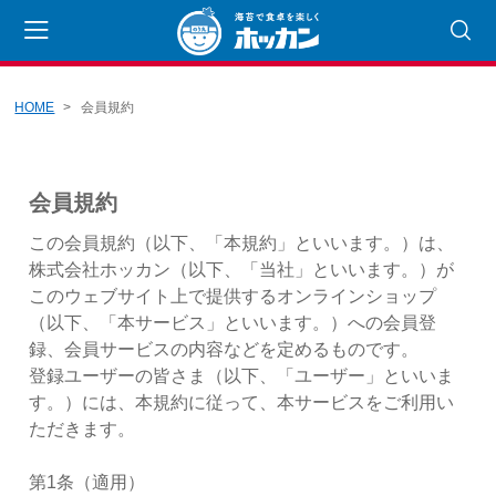
HOME
会員規約
会員登録
マイページ
カート
CATEGORY
会員規約
のり丸くん
この会員規約（以下、「本規約」といいます。）は、
株式会社ホッカン（以下、「当社」といいます。）が
海苔
このウェブサイト上で提供するオンラインショップ
焼きのり
（以下、「本サービス」といいます。）への会員登
録、会員サービスの内容などを定めるものです。
その他
登録ユーザーの皆さま（以下、「ユーザー」といいま
乾物
す。）には、本規約に従って、本サービスをご利用い
ただきます。
海産乾物
農産乾物
第1条（適用）