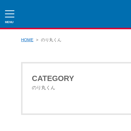
MENU
CATEGORY
HOME
のり丸くん
のり丸くん
海苔
焼きのり
CATEGORY
その他
のり丸くん
乾物
海産乾物
農産乾物
その他