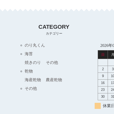
CATEGORY
カテゴリー
のり丸くん
2026年
海苔
日
焼きのり
その他
2
3
乾物
9
1
海産乾物
農産乾物
16
1
その他
23
2
30
3
休業