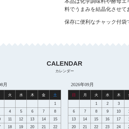
本品は化学調味料や酵母エ
料でうまみを結晶化させて
保存に便利なチャック付袋
CALENDAR
カレンダー
08月
2026年09月
月
火
水
木
金
土
日
月
火
水
木
1
1
2
3
4
5
6
7
8
6
7
8
9
10
0
11
12
13
14
15
13
14
15
16
17
7
18
19
20
21
22
20
21
22
23
24