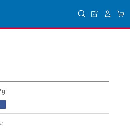
g
る
み）