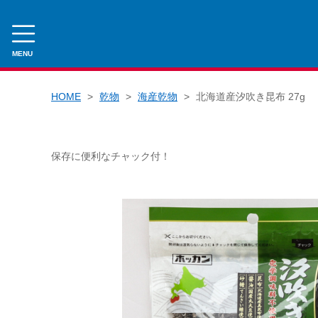
MENU
CATEGORY
HOME
乾物
海産乾物
北海道産汐吹き昆布 27g
のり丸くん
海苔
保存に便利なチャック付！
焼きのり
その他
乾物
海産乾物
農産乾物
その他