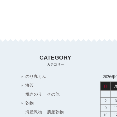
CATEGORY
カテゴリー
のり丸くん
2026年
海苔
日
焼きのり
その他
2
3
乾物
9
1
海産乾物
農産乾物
16
1